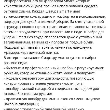
микрорассеченного микроволокна Smart, которые
качественно очищают пол без использования средств
бытовой химии. Каждая швабра Smart имеет
эргономичную конструкцию и комфортна в использовании,
подходит для сухой и влажной уборки. За счет уникальной
структуры волокон грязь притягивается словно магнитом, а
затем легко удаляется при полоскании в воде. Швабра для
уборки Smart без труда справляется даже с устойчивыми
загрязнениями, такими как полосы от подошв обуви.
Подходит для мытья паркета, ламината, линолеума,
мрамора, керамической плитки.
В интернет-магазине Смарт.ру можно купить швабры
разного вида:
- бытовые и профессиональный швабры с регулируемыми
ручками, которые отлично чистят, моют и полируют;
- модель с резервуаром для жидкости, позволяющую
контролировать степень увлажненности пола;
- швабру с мягкой насадкой и специальным ведром для
отжима без касания руками;
- практичную швабру для мытья окон со сменным углом
наклона платформы;
- швабру с треугольной платформой, идеально