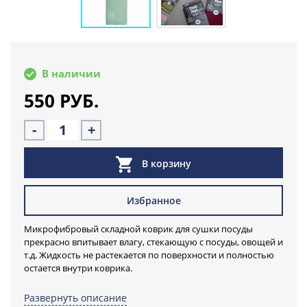
В наличии
550 РУБ.
-
+
В корзину
Избранное
Микрофибровый складной коврик для сушки посуды
прекрасно впитывает влагу, стекающую с посуды, овощей и
т.д. Жидкость не растекается по поверхности и полностью
остается внутри коврика.
Коврик для посуды
Развернуть описание