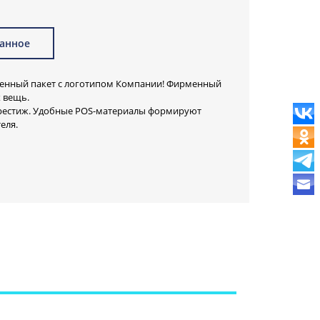
анное
менный пакет с логотипом Компании! Фирменный
 вещь.
 престиж. Удобные POS-материалы формируют
еля.
у очень высокого качества. Он прочный и
много продукции
менной символикой
т.ру способствуют
одажам и
нимание