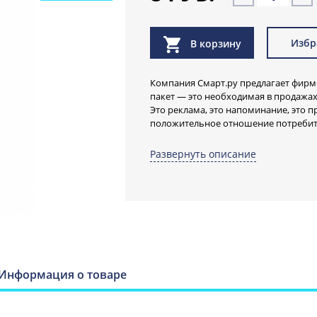
Избр
В корзину
Компания Смарт.ру предлагает фир
пакет — это необходимая в продажах
Это реклама, это напоминание, это
положительное отношение потребит
Пакет с логотипом компании Смарт.р
вместительный. В него помещается 
Развернуть описание
Чисто там, где Смарт.ру.
Пакеты с фир
компании Смар
повторным пр
Информация о товаре
привлекают в