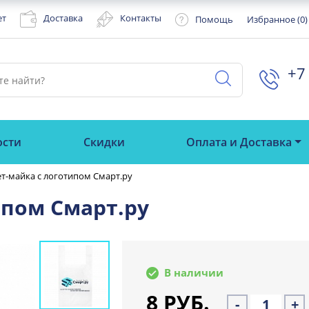
ет
Доставка
Контакты
Помощь
Избранное (
0
)
+7 
ости
Скидки
Оплата и Доставка
т-майка с логотипом Смарт.ру
ипом Смарт.ру
В наличии
8 РУБ.
-
+