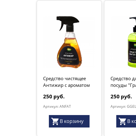
Средство чистящее
Средство д
Антижир с ароматом
посуды "Гр
"апельсин+сливки",
свежий ли
250 руб.
250 руб.
серия "Грант Натур",
500мл
Артикул: ANFAT
Артикул: GGE
В корзину
В к