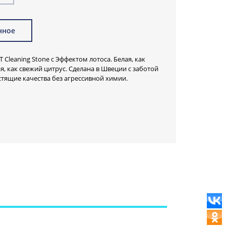
нное
Cleaning Stone с Эффектом лотоса. Белая, как
я, как свежий цитрус. Сделана в Швеции с заботой
тящие качества без агрессивной химии.
ков и биостанций, поэтому идеальна для
темой канализации.
рует и защищает
вые приборы, мойки, дверцы шкафов, варочные
оконные рамы, сантехнику.
ковин в ванной, а также для чистки тренировочной
ных дисков, лодок, хромированной и нержавеющей
о налета.