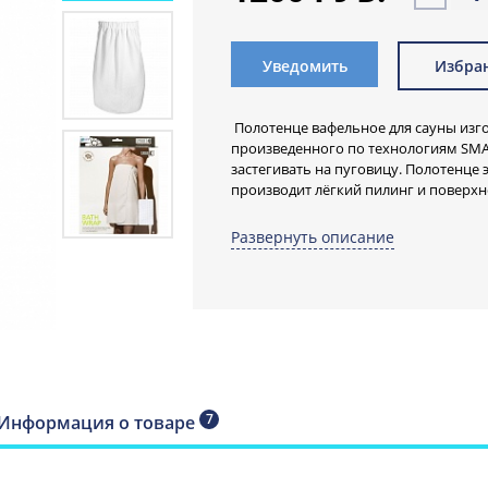
Уведомить
Избра
Полотенце вафельное для сауны изг
произведенного по технологиям SM
застегивать на пуговицу. Полотенце 
производит лёгкий пилинг и поверхн
Быстро просуш
Развернуть описание
выходе из пар
душа
Рекомендуется пользоваться полотенц
центрах, на пляже, в бассейнах. Оно 
7
Информация о товаре
Применение высоких технологий поз
комфортную ткань вафельной структу
что приводит к усилению микроцирк