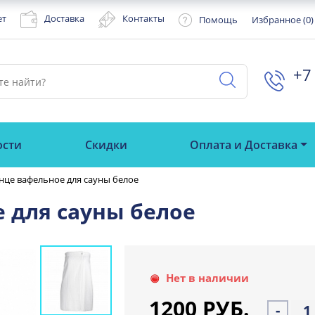
ет
Доставка
Контакты
Помощь
Избранное (
0
)
+7 
ости
Скидки
Оплата и Доставка
нце вафельное для сауны белое
 для сауны белое
Нет в наличии
1200 РУБ.
-