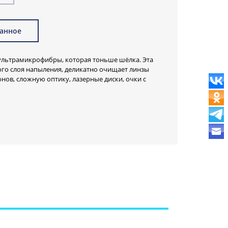
анное
 ультрамикрофибры, которая тоньше шёлка. Эта
ого слоя напыления, деликатно очищает линзы
нов, сложную оптику, лазерные диски, очки с
деальна для протирки экранов, тачскринов и
й, требующих деликатного подхода.
засохшие капли воды способны испортить и
ку. Всегда имейте салфетку под рукой и эти
лфетка из ультрамикрофибры SMART удалит
и. Не царапает и не повреждает поверхность.
компактно свернуть салфетку, поэтому она будет
ографа, футляре для очков, чехлов для
.
чувствительных поверхностей!