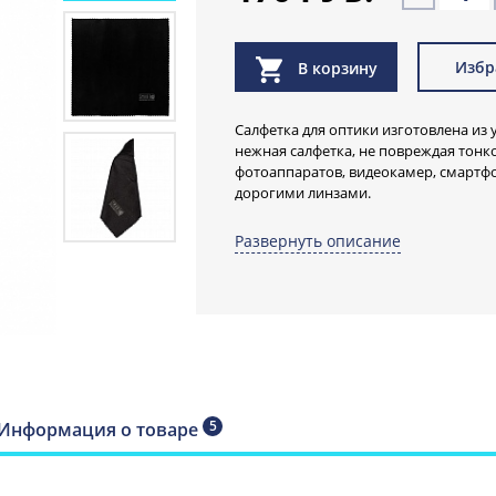
Избр
В корзину
Салфетка для оптики изготовлена из
нежная салфетка, не повреждая тонк
фотоаппаратов, видеокамер, смартфо
дорогими линзами.
Развернуть описание
Тонкая салфетка SMART для оптики и
прочих чувствительных поверхносте
Отпечатки пальцев, соринки, пыль, 
хороший кадр, и дорогостоящую опти
проблемы будут вам не страшны. Са
загрязнения без использования хими
Удобный размер 20х20 см позволяют 
занимать минимум места в сумке фот
5
Информация о товаре
объективов, кармане одежды, багаже
Эффективная очистка 