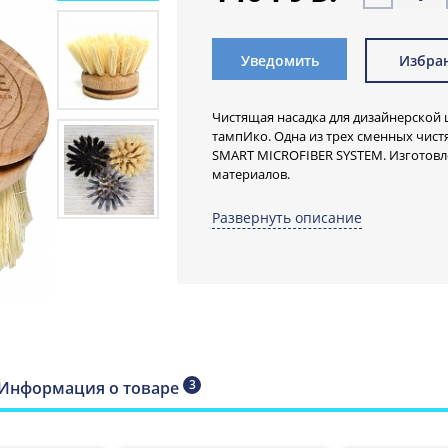
Уведомить
Избра
Чистящая насадка для дизайнерской 
тампИко. Одна из трех сменных чис
SMART MICROFIBER SYSTEM. Изготовл
материалов.
Многофункциональная чистящая наса
Развернуть описание
Сменная насадка прежде всего пред
Natur. Но ее также можно использов
База из натурального бука FSC. Не 
и для мытья посуды, и для чистки пр
веществ.
3
Информация о товаре
Тампико - это волокно из листьев ага
немного жестковатое, обладает мяг