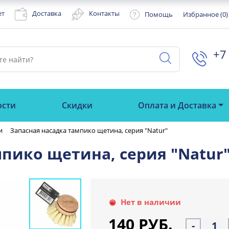
ет
Доставка
Контакты
Помощь
Избранное (
0
)
+7 
ости
Скидки
Оплата и Доставка
и
Запасная насадка тампико щетина, серия "Natur"
мпико щетина, серия "Natur
Нет в наличии
140 РУБ.
-