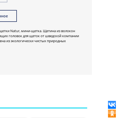
нное
щетки Natur, мини-щетка. Щетина из волокон
тящих головок для щеток от шведской компании
ена из экологически чистых природных
дка средней жесткости.
назначена для дизайнерских щеток SMART серий
ать и как ручную мини-щётку.
повреждает антипригарное покрытие. Используется
едметов быта. Не содержит опасных для здоровья
вы (Agave lechuguilla). Волокно прочное, даже
ким абразивным эффектом.