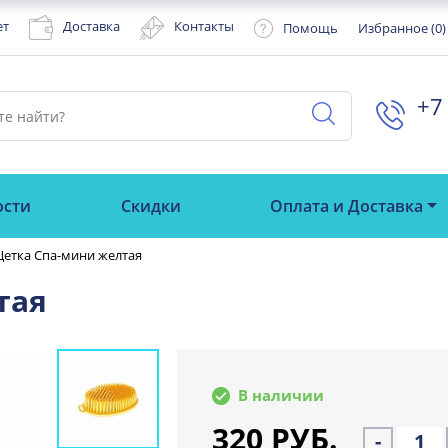
ет
Доставка
Контакты
Помощь
Избранное (
0
)
+7 
ости
Скидки
Оплата и Доставка
етка Спа-мини желтая
тая
В наличии
320 РУБ.
-