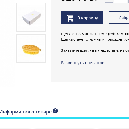
Избр
В корзину
Щетка СПА-мини от немецкой компан
Щетка станет отличным помощником 
Захватите щетку в путешествие, на о
наслаждайтесь!
Развернуть описание
Двусторонняя щетка имеет не тольк
стороны щетки для различной интенс
время мытья, но и бороздки и шишеч
Щетка СПА-ми
очищает тело,
ступни, локти и
3
Информация о товаре
быстро, делика