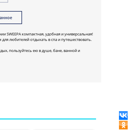
анное
ии SWEEPA компактная, удобная и универсальная!
для любителей отдыхать в спа и путешествовать.
тдых, пользуйтесь ею в душе, бане, ванной и
о разные по толщине каучуковые ворсинки с одной
ивности воздействия на поверхность кожи во
ки для массажа с другой стороны.
ни великолепно
 приводит в порядок
 колени, и все это
тно, качественно,