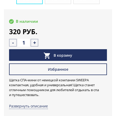
В наличии
320 РУБ.
-
+
В корзину
Избранное
Щетка СПА-мини от немецкой компании SWEEPA
компактная, удобная и универсальная! Щетка станет
отличным помощником для любителей отдыхать в спа
и путешествовать.
Захватите щетку в путешествие, на отдых, пользуйтесь ею в
Развернуть описание
душе, бане, ванной и наслаждайтесь!