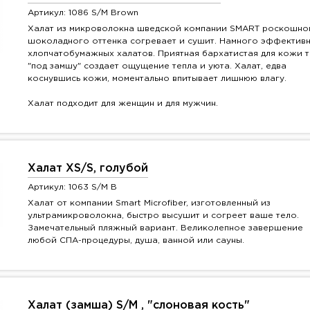
Артикул: 1086 S/M Brown
Халат из микроволокна шведской компании SMART роскошно
шоколадного оттенка согревает и сушит. Намного эффектив
хлопчатобумажных халатов. Приятная бархатистая для кожи т
"под замшу" создает ощущение тепла и уюта. Халат, едва
коснувшись кожи, моментально впитывает лишнюю влагу.
Халат подходит для женщин и для мужчин.
Халат XS/S, голубой
Артикул: 1063 S/M B
Халат от компании Smart Microfiber, изготовленный из
ультрамикроволокна, быстро высушит и согреет ваше тело.
Замечательный пляжный вариант. Великолепное завершение
любой СПА-процедуры, душа, ванной или сауны.
Халат (замша) S/M , "слоновая кость"