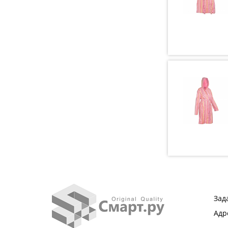
Зад
Адр