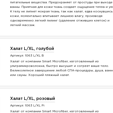
питательные вещества. Предохраняет от простуды при выходе
ванны. Приятная для кожи ткань создает ощущение тепла и ую
К телу не липнет мокрая ткань, так как халат, едва коснувшись
кожи, моментально впитывает лишнюю влагу, производя
одновременно легкий пилинг (удаление отживших клеток) и
легкий массаж.
Халат L/XL, голубой
Артикул: 1063 L/XL B
Халат от компании Smart Microfiber, изготовленный из
ультрамикроволокна, быстро высушит и согреет ваше тело.
Великолепное завершение любой СПА-процедуры, душа, ванн
или сауны. Хороший пляжный халат.
Халат L/XL, розовый
Артикул: 1063 L/XL Pi
Халат от компании Smart Microfiber, изготовленный из