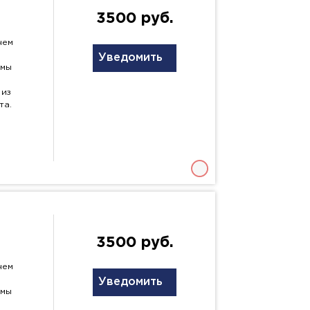
3500 руб.
чем
Уведомить
змы
 из
та.
3500 руб.
чем
Уведомить
змы