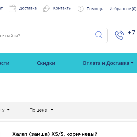
ет
Доставка
Контакты
Помощь
Избранное (
0
)
+7 
ости
Скидки
Оплата и Доставка
ту
По цене
Халат (замша) XS/S, коричневый