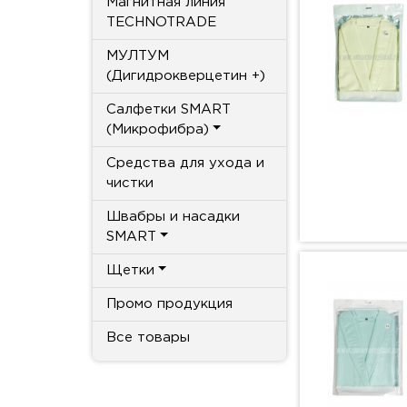
Магнитная линия
TECHNOTRADE
МУЛТУМ
(Дигидрокверцетин +)
Салфетки SMART
(Микрофибра)
Средства для ухода и
чистки
Швабры и насадки
SMART
Щетки
Промо продукция
Все товары