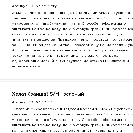
Артикул: 1086 S/M ivory
Халат из микроволокна шведской компании SMART с успехом
заменяет полотенце, впитывая в несколько раз больше влаги, 
махровая хлопчатобумажная ткань. Способен эффективно
впитывать не только воду, но и бытовую грязь, и микрооргани
точно так же, как капилляры растений втягивают влагу и
питательные вещества. Предохраняет от простуды при выходе
ванны. Приятная для кожи ткань создает ощущение тепла и ую
К телу не липнет мокрая ткань, так как халат, едва коснувшись
кожи, моментально впитывает лишнюю влагу, производя
одновременно легкий пилинг (удаление отживших клеток) и
легкий массаж.
Халат (замша) S/M , зеленый
Артикул: 1086 S/M MG
Халат из микроволокна шведской компании SMART с успехом
заменяет полотенце, впитывая в несколько раз больше влаги, 
махровая хлопчатобумажная ткань. Способен эффективно
впитывать не только воду, но и бытовую грязь, и микрооргани
точно так же, как капилляры растений втягивают влагу и