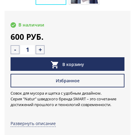
В наличии
600 РУБ.
-
+
В корзину
Избранное
Совок для мусора и щетка с удобным дизайном.
Серия "Natur" шведского бренда SMART – это сочетание
достижений прошлого и технологий современности.
Щетка+совок серии «Natur» SMART MICROFIBER SYSTEM
отвечает последним направлениям и тенденциям в
Развернуть описание
наведении порядка в доме.