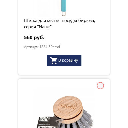
Длина: 24 см
Произведено в Швеции компанией SMART MICROFIBER
SYSTEM
Щетка для мытья посуды бирюза,
серия "Natur"
560 руб.
Артикул: 1334-5Petrol
В корзину
Smart Nature
Дизайнер: Mattias Mikaelsson, Sverige. EU des Patent.
Вес, кг:
0.079