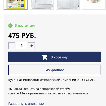
В наличии
475 РУБ.
-
+
В корзину
Избранное
Кухонная инновация от корейской компании J&C GLOBAC.
Умная альтернатива одноразовой стрейч-
пленке. Многоразовые силиконовые крышки-пленки
EASY&HOME могут растянуться так, что станут в пять раз
больше изначального размера.
Развернуть описание