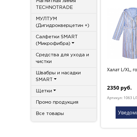
Магнитная линия
TECHNOTRADE
МУЛТУМ
(Дигидрокверцетин +)
Салфетки SMART
(Микрофибра)
Средства для ухода и
чистки
Халат L/XL, 
Швабры и насадки
SMART
2350 руб.
Щетки
Артикул: 1063 L/
Промо продукция
Уведом
Все товары