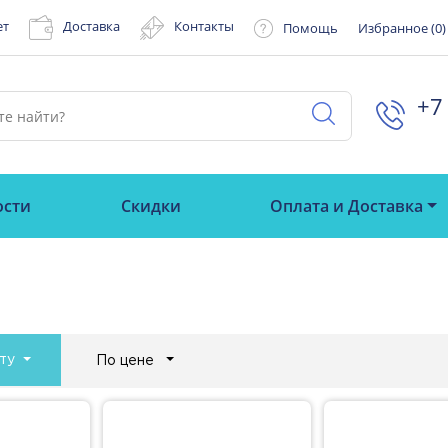
ет
Доставка
Контакты
Помощь
Избранное (
0
)
+7 
ости
Скидки
Оплата и Доставка
ту
По цене