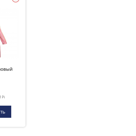
озовый
 Pi
ть