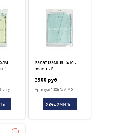
S/M ,
Халат (замша) S/M ,
ть"
зеленый
3500 руб.
 ivory
Артикул: 1086 S/M MG
ть
Уведомить