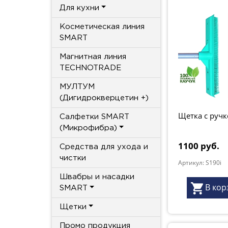
Для кухни
Косметическая линия
SMART
Магнитная линия
TECHNOTRADE
МУЛТУМ
(Дигидрокверцетин +)
Щетка с руч
Салфетки SMART
(Микрофибра)
1100 руб.
Средства для ухода и
чистки
Артикул: S190i
Швабры и насадки
В кор
SMART
Щетки
Промо продукция