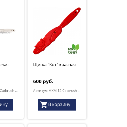
елая
Щетка "Кот" красная
600 руб.
Артикул: MXM 12 Catbrush white
Артикул: MXM 12 Catbrush red
зину
В корзину