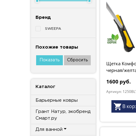
Бренд
SWEEPA
Похожие товары
Щетка Комф
черная/желта
"Грант Натур
1600 руб.
Каталог
Артикул: 1250B
Барьерные ковры
В кор
Грант Натур, экобренд
Смарт.ру
Для ванной