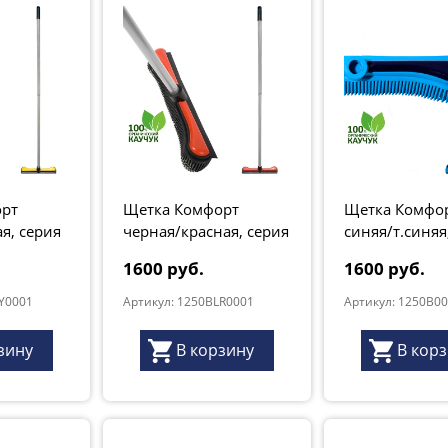
орт
Щетка Комфорт
Щетка Комфо
я, серия
черная/красная, серия
синяя/т.синяя
"
"Грант Натур"
"Грант Натур"
1600 руб.
1600 руб.
LY0001
Артикул: 1250BLR0001
Артикул: 1250B0
зину
В корзину
В кор