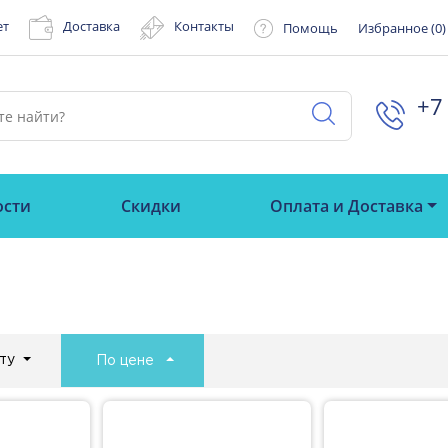
ет
Доставка
Контакты
Помощь
Избранное (
0
)
+7 
ости
Скидки
Оплата и Доставка
ту
По цене