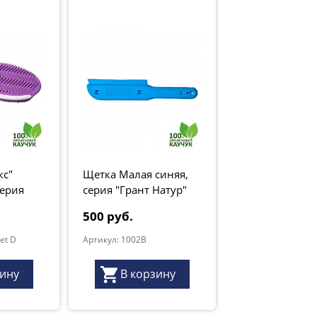
кс"
Щетка Малая синяя,
серия
серия "Грант Натур"
-50%
500 руб.
et D
Артикул: 1002B
зину
В корзину