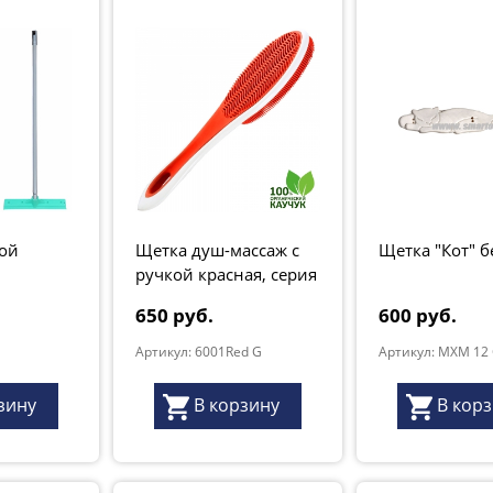
кой
Щетка душ-массаж с
Щетка "Кот" б
ручкой красная, серия
Грант Натур
650 руб.
600 руб.
Артикул: 6001Red G
зину
В корзину
В кор