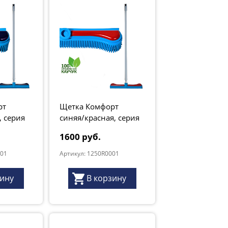
рт
Щетка Комфорт
, серия
синяя/красная, серия
"Грант Натур"
1600 руб.
001
Артикул: 1250R0001
зину
В корзину