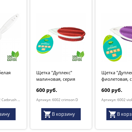
белая
Щетка "Дуплекс"
Щетка "Дупле
малиновая, серия
фиолетовая, 
Грант Натур
Грант Натур
600 руб.
600 руб.
Артикул: MXM 12 Catbrush white
Артикул: 6002 crimson D
Артикул: 6002 viol
зину
В корзину
В кор