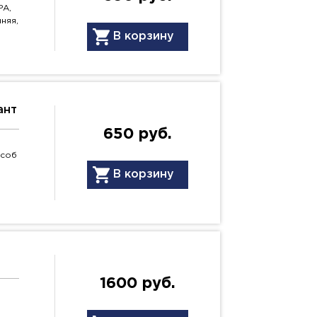
PA,
няя,
В корзину
ант
650 руб.
особ
В корзину
1600 руб.
ю