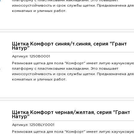
платформу с пластиковыми накладками. Это повышает
износоустойчивость и срок службы щетки. Предназначена для
комнатных и уличных работ.
Щетка Комфорт синяя/т.синяя, серия "Грант
Натур"
Артикул: 1250B0001
Резиновая щетка для пола "Комфорт" имеет литую каучукову
платформу с пластиковыми накладками. Это повышает
износоустойчивость и срок службы щетки. Предназначена для
комнатных и уличных работ.
Щетка Комфорт черная/желтая, серия "Грант
Натур"
Артикул: 1250BLY0001
Резиновая щетка для пола "Комфорт" имеет литую каучукову