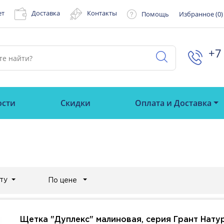
ет
Доставка
Контакты
Помощь
Избранное (
0
)
+7 
ости
Скидки
Оплата и Доставка
ту
По цене
Щетка "Дуплекс" малиновая, серия Грант Нату