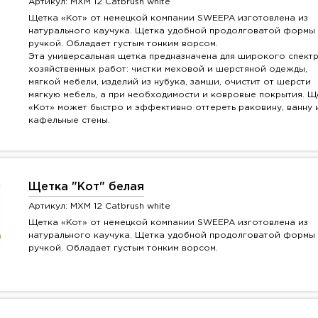
Артикул: MXM 12 Catbrush white
Щетка «Кот» от немецкой компании SWEEPA изготовлена из
натурального каучука. Щетка удобной продолговатой формы 
ручкой. Обладает густым тонким ворсом.
Эта универсальная щетка предназначена для широкого спект
хозяйственных работ: чистки меховой и шерстяной одежды,
мягкой мебели, изделий из нубука, замши, очистит от шерсти
мягкую мебель, а при необходимости и ковровые покрытия. Щ
«Кот» может быстро и эффективно оттереть раковину, ванну 
кафельные стены.
Щетка "Кот" белая
Артикул: MXM 12 Catbrush white
Щетка «Кот» от немецкой компании SWEEPA изготовлена из
натурального каучука. Щетка удобной продолговатой формы 
ручкой. Обладает густым тонким ворсом.