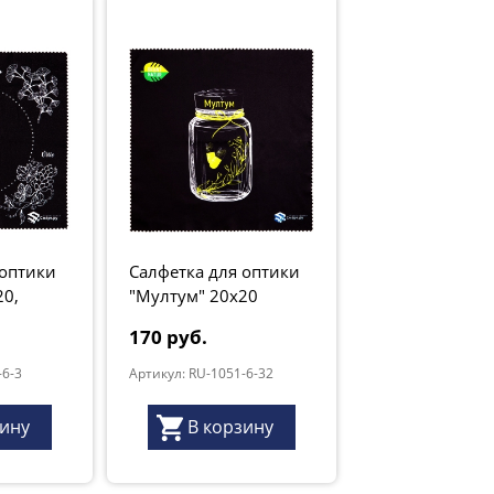
 оптики
Салфетка для оптики
20,
"Мултум" 20х20
170 руб.
-6-3
Артикул: RU-1051-6-32
зину
В корзину