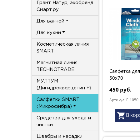
Грант Натур, экобренд
Смарт.ру
Для ванной
Для кухни
Косметическая линия
SMART
Магнитная линия
TECHNOTRADE
Салфетка для
50x70
МУЛТУМ
(Дигидрокверцетин +)
450 руб.
Артикул: E-1050
Салфетки SMART
(Микрофибра)
В кор
Средства для ухода и
чистки
Швабры и насадки