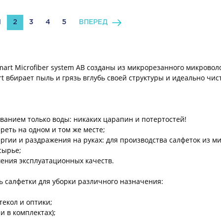
1
2
3
4
5
ВПЕРЕД
art Microfiber system AB созданы из микрорезанного микровол
 вбирает пыль и грязь вглубь своей структуры и идеально чис
ванием только воды: никаких царапин и потертостей!
реть на одном и том же месте;
лергии и раздражения на руках: для производства салфеток из 
сырье;
дшения эксплуатационных качеств.
ь салфетки для уборки различного назначения:
текол и оптики;
и в комплектах);