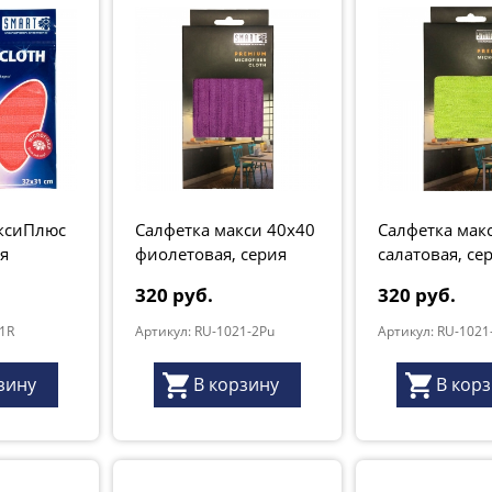
ксиПлюс
Салфетка макси 40х40
Салфетка мак
я
фиолетовая, серия
салатовая, се
"Premium"
"Premium"
320 руб.
320 руб.
-1R
Артикул: RU-1021-2Pu
Артикул: RU-1021
зину
В корзину
В кор