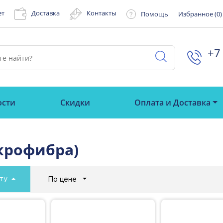
ет
Доставка
Контакты
Помощь
Избранное (
0
)
+7 
ости
Скидки
Оплата и Доставка
крофибра)
ту
По цене