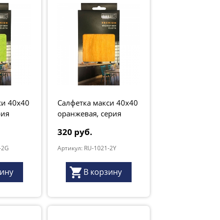
си 40х40
Салфетка макси 40х40
рия
оранжевая, серия
"Premium"
320 руб.
-2G
Артикул: RU-1021-2Y
зину
В корзину