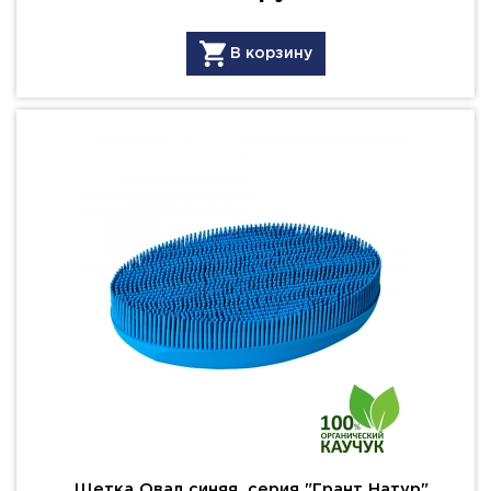
В корзину
Щетка Овал синяя, серия "Грант Натур"