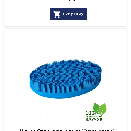
В корзину
Щетка Овал синяя, серия "Грант Натур"