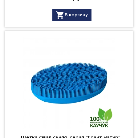
В корзину
Щетка Овал синяя, серия "Грант Натур"