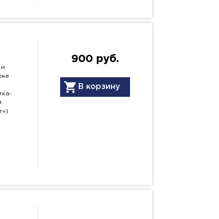
900 руб.
 и
рке
В корзину
тка-
.
r»)