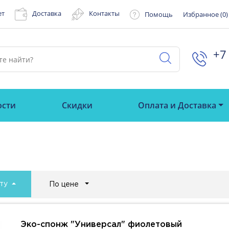
ет
Доставка
Контакты
Помощь
Избранное (
0
)
+7 
ости
Скидки
Оплата и Доставка
ту
По цене
Эко-спонж "Универсал" фиолетовый