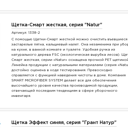
Щетка-Смарт жесткая, серия "Natur"
Артикул: 1338-2
С помощью Щетки-Смарт жесткой можно очистить въевшиеся
застарелые пятна, кальциевый налет. Она незаменима при убо
на кухне, в ванной комнате и туалете. Удобная ручка из
натурального дерева FSC (экологическая вырубка лесов). Ще
Смарт жесткая, серии «Natur» оснащена прочной PET щетиной
Линейка продукции с натуральными материалами (серия «Natu
достойно оценена в ходе тестирования. Превосходно
справляется с функцией наведения чистоты в доме. Компания
SMART MICROFIBER SYSTEM делает все для обеспечения
высочайшего уровня качества производимой продукции,
отвечающей последним тенденциям в сфере уборочного
инвентаря.
Щетка Эффект синяя, серия "Грант Натур"