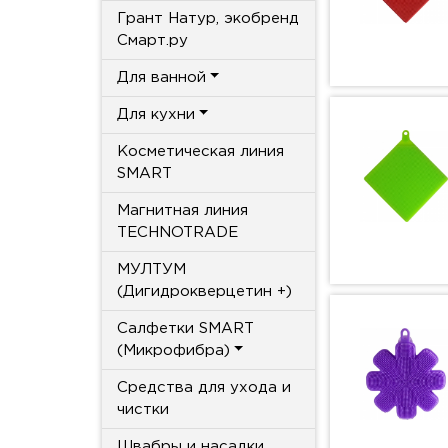
Грант Натур, экобренд
Смарт.ру
Для ванной
Для кухни
Косметическая линия
SMART
Магнитная линия
TECHNOTRADE
МУЛТУМ
(Дигидрокверцетин +)
Салфетки SMART
(Микрофибра)
Средства для ухода и
чистки
Швабры и насадки