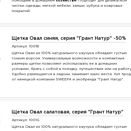
помощник в домашнем
хозяйстве
! Подходит для деликатной
чистки одежды, мягкой мебели, замши, нубука и ковровых
покрытий.
Щетка Овал синяя, серия "Грант Натур" -50%
Артикул: 1001B
Щётка Овал из 100% натурального каучука обладает густым
тонким ворсом. Универсальные возможности и компактные
размеры щетки позволяют использовать ее в домашних
условиях, брать с собой в поездку, путешествие или на работу
Удобно размещается в ладони, занимает мало места. Хит про
от немецкой компании SWEEPA и экобренда "Грант Натур".
Щетка Овал салатовая, серия "Грант Натур"
Артикул: 1001G
Щётка Овал из 100% натурального каучука обладает густым