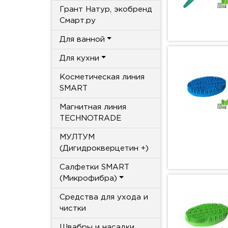
Грант Натур, экобренд
Смарт.ру
Для ванной
Для кухни
Косметическая линия
SMART
Магнитная линия
TECHNOTRADE
МУЛТУМ
(Дигидрокверцетин +)
Салфетки SMART
(Микрофибра)
Средства для ухода и
чистки
Швабры и насадки