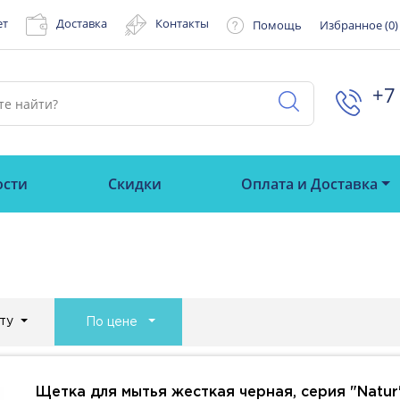
ет
Доставка
Контакты
Помощь
Избранное (
0
)
+7 
ости
Скидки
Оплата и Доставка
ту
По цене
Щетка для мытья жесткая черная, серия "Natur