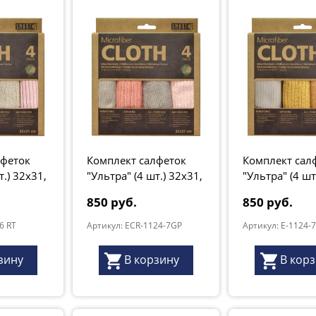
лфеток
Комплект салфеток
Комплект сал
т.) 32х31,
"Ультра" (4 шт.) 32х31,
"Ультра" (4 шт
ая,
коралловая, розовая,
желтые
850 руб.
850 руб.
серые
6 RT
Артикул: ECR-1124-7GP
Артикул: E-1124-7
зину
В корзину
В кор