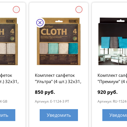
лфеток
Комплект салфеток
Комплект сал
т.) 32х31,
"Ультра" (4 шт.) 32х31,
"Премиум" (4 ш
бирюза
бирюза, серые
850 руб.
920 руб.
"Premium"
-4 GB
Артикул: E-1124-3 PT
Артикул: RU-1524
мить
Уведомить
Уведом