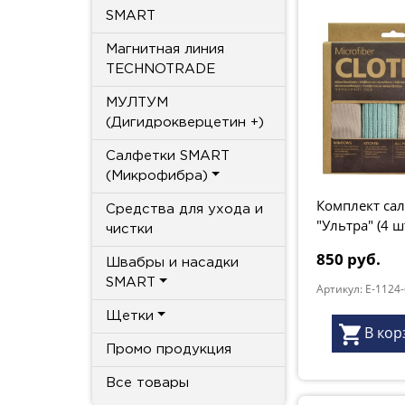
SMART
Магнитная линия
TECHNOTRADE
МУЛТУМ
(Дигидрокверцетин +)
Салфетки SMART
(Микрофибра)
Комплект са
Средства для ухода и
"Ультра" (4 ш
чистки
серые, розов
850 руб.
м.волна
Швабры и насадки
SMART
Артикул: E-1124-
Щетки
В кор
Промо продукция
Все товары