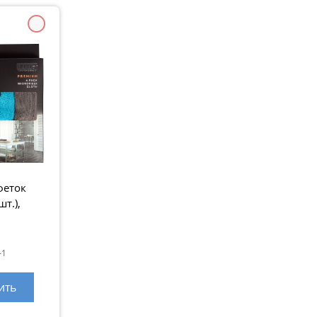
феток
т.),
, серия
-1
ить