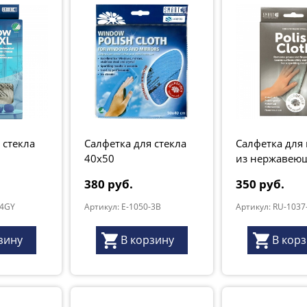
 стекла
Салфетка для стекла
Салфетка для
40x50
из нержавею
стали 32х31 с
380 руб.
350 руб.
-4GY
Артикул: E-1050-3B
Артикул: RU-1037
зину
В корзину
В кор