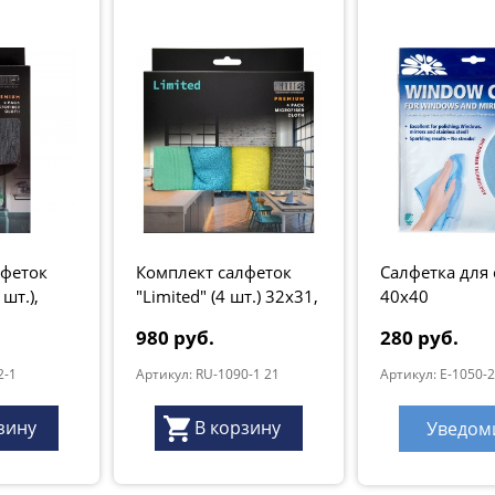
лфеток
Комплект салфеток
Салфетка для 
шт.),
"Limited" (4 шт.) 32х31,
40x40
й, серия
серия "Premium"
980 руб.
280 руб.
SMART
2-1
Артикул: RU-1090-1 21
Артикул: E-1050-
зину
В корзину
Уведом