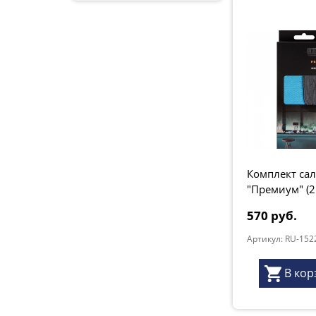
Комплект са
"Премиум" (2 
бирюза, серы
570 руб.
"Premium"
Артикул: RU-152
В кор