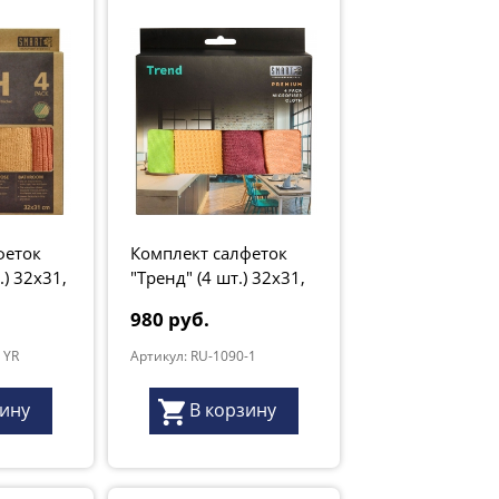
феток
Комплект салфеток
.) 32х31,
"Тренд" (4 шт.) 32х31,
серия "Premium"
980 руб.
 YR
Артикул: RU-1090-1
зину
В корзину