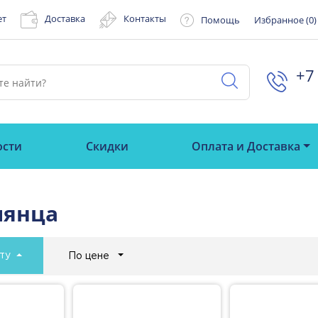
ет
Доставка
Контакты
Помощь
Избранное (
0
)
+7 
ости
Скидки
Оплата и Доставка
лянца
ту
По цене