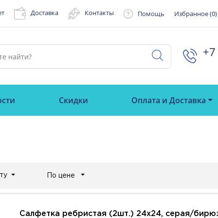
ет
Доставка
Контакты
Помощь
Избранное (
0
)
+7 
ости
Скидки
Оплата и Доставка
ту
По цене
Салфетка ребристая (2шт.) 24х24, серая/бирю