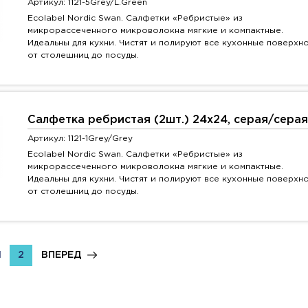
Артикул: 1121-5Grey/L.Green
Ecolabel Nordic Swan. Салфетки «Ребристые» из
микрорассеченного микроволокна мягкие и компактные.
Идеальны для кухни. Чистят и полируют все кухонные поверхно
от столешниц до посуды.
Салфетка ребристая (2шт.) 24х24, серая/серая
Артикул: 1121-1Grey/Grey
Ecolabel Nordic Swan. Салфетки «Ребристые» из
микрорассеченного микроволокна мягкие и компактные.
Идеальны для кухни. Чистят и полируют все кухонные поверхно
от столешниц до посуды.
1
2
ВПЕРЕД