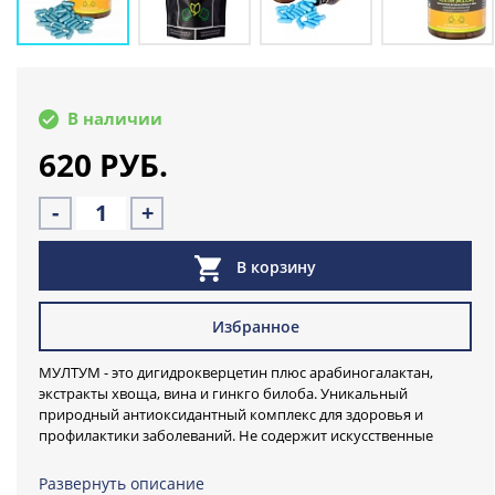
В наличии
620 РУБ.
-
+
В корзину
Избранное
МУЛТУМ - это дигидрокверцетин плюс арабиногалактан,
экстракты хвоща, вина и гинкго билоба. Уникальный
природный антиоксидантный комплекс для здоровья и
профилактики заболеваний. Не содержит искусственные
добавки. Создан российскими учеными, производится на
высокотехнологичном российском заводе по экстракции
Развернуть описание