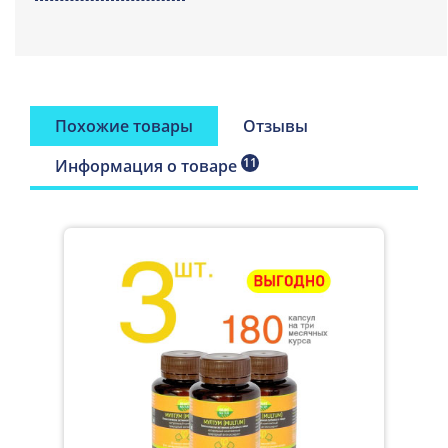
дигидрокверцетина. Выгодная дозировка.
Антиоксидантный комплекс для реализации населению в
качестве биологически активной добавки к пище -
дополнительного источника дигидрокверцетина и
проантоцианидинов, содержит жизненно необходимые
флавоноиды.
Похожие товары
Отзывы
Активное вещество:
11
Информация о товаре
Дигидрокверцетин (диквертин,
ДКВ, ДГК, таксифолин).
Мощный антиоксидант, обладающий Р-витаминной
активностью, защитник сердца, сосудов и печени. Вещество
регулирует работу различных жизненно важных систем, при
этом само
в организме не вырабатывается и должно
поступать извне – с пищей или в составе БАД
.
Дигидрокверцетин способствует восстановлению
резистентности капилляров, обладает
противовоспалительным, противоотечным действием,
оказывает положительное влияние на функциональное
состояние печени, рекомендован для патогенетической